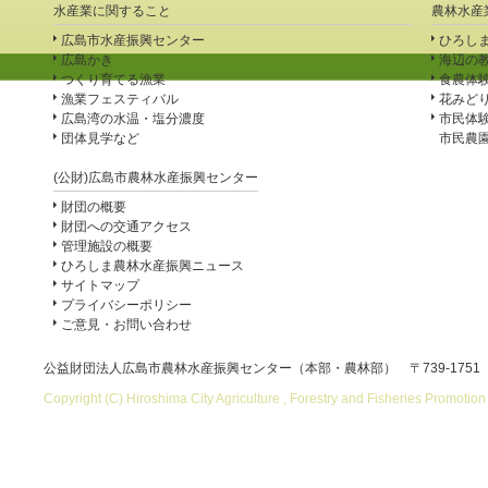
水産業に関すること
農林水産
広島市水産振興センター
ひろし
広島かき
海辺の
つくり育てる漁業
食農体
漁業フェスティバル
花みど
広島湾の水温・塩分濃度
市民体
団体見学など
市民農
(公財)広島市農林水産振興センター
財団の概要
財団への交通アクセス
管理施設の概要
ひろしま農林水産振興ニュース
サイトマップ
プライバシーポリシー
ご意見・お問い合わせ
公益財団法人広島市農林水産振興センター（本部・農林部） 〒739-1751
Copyright (C) Hiroshima City Agriculture , Forestry and Fisheries Promotion