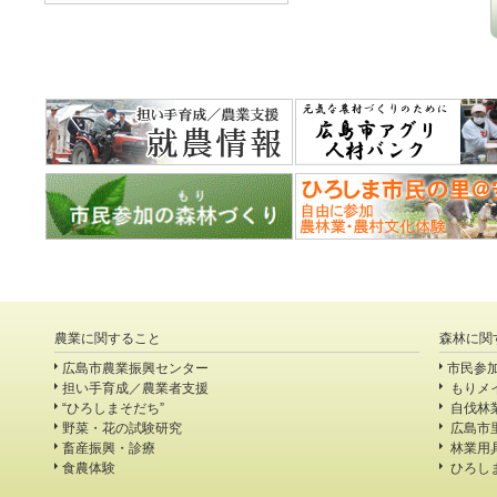
農業に関すること
森林に関
広島市農業振興センター
市民参
担い手育成／農業者支援
もりメ
“ひろしまそだち”
自伐林
野菜・花の試験研究
広島市
畜産振興・診療
林業用
食農体験
ひろし